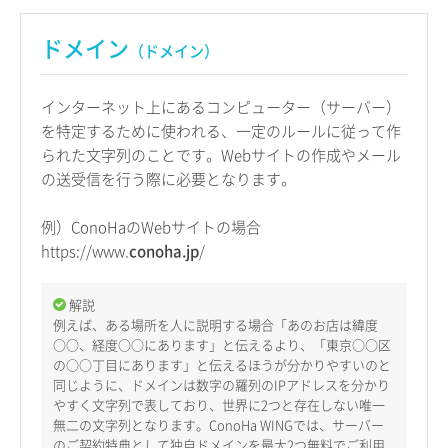
ドメイン
（ドメイン）
インターネット上にあるコンピューター（サーバー）
を特定するために使われる、一定のルールに従って作
られた文字列のことです。Webサイトの作成やメール
の送受信を行う際に必要となります。
例）ConoHaのWebサイトの場合
https://www.
conoha.jp
/
解説
例えば、ある場所を人に説明する場合「あのお店は緯度
○○、経度○○にあります」と伝えるより、「東京○○区
の○○丁目にあります」と伝えるほうが分かりやすいのと
同じように、ドメインは数字の羅列のIPアドレスを分かり
やすく文字列で表しており、世界に2つと存在しない唯一
無二の文字列となります。ConoHa WINGでは、サーバー
のご契約特典として独自ドメインを最大2つ無料でご利用