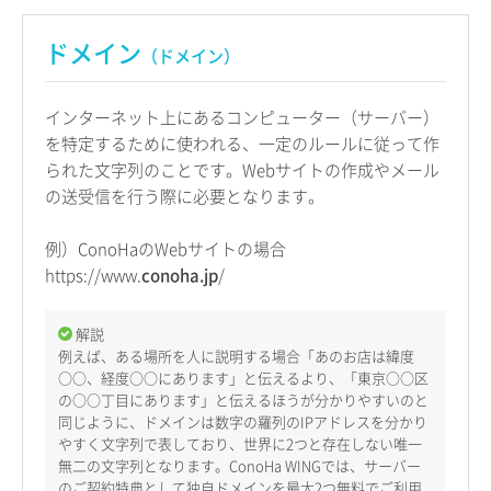
ドメイン
（ドメイン）
インターネット上にあるコンピューター（サーバー）
を特定するために使われる、一定のルールに従って作
られた文字列のことです。Webサイトの作成やメール
の送受信を行う際に必要となります。
例）ConoHaのWebサイトの場合
https://www.
conoha.jp
/
解説
例えば、ある場所を人に説明する場合「あのお店は緯度
○○、経度○○にあります」と伝えるより、「東京○○区
の○○丁目にあります」と伝えるほうが分かりやすいのと
同じように、ドメインは数字の羅列のIPアドレスを分かり
やすく文字列で表しており、世界に2つと存在しない唯一
無二の文字列となります。ConoHa WINGでは、サーバー
のご契約特典として独自ドメインを最大2つ無料でご利用