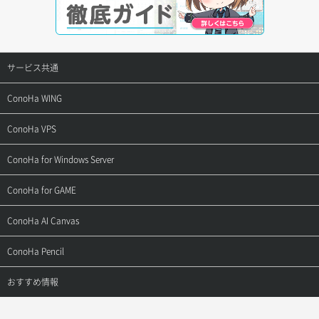
サービス共通
サポートトップ
ConoHa WING
ご契約・お支払い
サポートトップ
ConoHa VPS
よくある質問
ご利用ガイド
サポートトップ
ConoHa for Windows Server
用語集
ConoHa WINGの始め方
ご利用ガイド
サポートトップ
ConoHa for GAME
お問い合わせ
お乗り換えガイド
よくある質問
ご利用ガイド
サポートトップ
ConoHa AI Canvas
よくある質問
APIドキュメントVPS2.0
よくある質問
ご利用ガイド
サポートトップ
ConoHa Pencil
APIドキュメントVPS3.0
APIドキュメントVPS2.0
よくある質問
ご利用ガイド
サポートトップ
おすすめ情報
APIドキュメントVPS3.0
よくある質問
ご利用ガイド
ワプ活