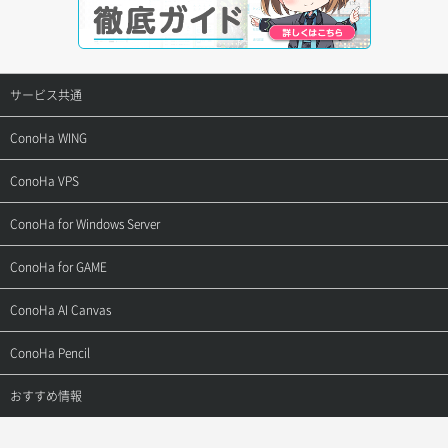
サービス共通
サポートトップ
ConoHa WING
ご契約・お支払い
サポートトップ
ConoHa VPS
よくある質問
ご利用ガイド
サポートトップ
ConoHa for Windows Server
用語集
ConoHa WINGの始め方
ご利用ガイド
サポートトップ
ConoHa for GAME
お問い合わせ
お乗り換えガイド
よくある質問
ご利用ガイド
サポートトップ
ConoHa AI Canvas
よくある質問
APIドキュメントVPS2.0
よくある質問
ご利用ガイド
サポートトップ
ConoHa Pencil
APIドキュメントVPS3.0
APIドキュメントVPS2.0
よくある質問
ご利用ガイド
サポートトップ
おすすめ情報
APIドキュメントVPS3.0
よくある質問
ご利用ガイド
ワプ活