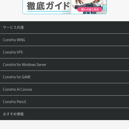
サービス共通
サポートトップ
ConoHa WING
ご契約・お支払い
サポートトップ
ConoHa VPS
よくある質問
ご利用ガイド
サポートトップ
ConoHa for Windows Server
用語集
ConoHa WINGの始め方
ご利用ガイド
サポートトップ
ConoHa for GAME
お問い合わせ
お乗り換えガイド
よくある質問
ご利用ガイド
サポートトップ
ConoHa AI Canvas
よくある質問
APIドキュメントVPS2.0
よくある質問
ご利用ガイド
サポートトップ
ConoHa Pencil
APIドキュメントVPS3.0
APIドキュメントVPS2.0
よくある質問
ご利用ガイド
サポートトップ
おすすめ情報
APIドキュメントVPS3.0
よくある質問
ご利用ガイド
ワプ活