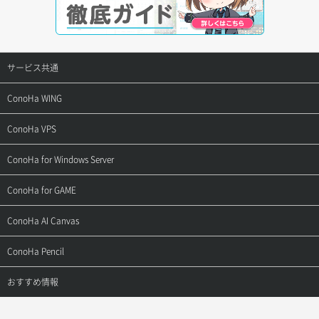
サービス共通
サポートトップ
ConoHa WING
ご契約・お支払い
サポートトップ
ConoHa VPS
よくある質問
ご利用ガイド
サポートトップ
ConoHa for Windows Server
用語集
ConoHa WINGの始め方
ご利用ガイド
サポートトップ
ConoHa for GAME
お問い合わせ
お乗り換えガイド
よくある質問
ご利用ガイド
サポートトップ
ConoHa AI Canvas
よくある質問
APIドキュメントVPS2.0
よくある質問
ご利用ガイド
サポートトップ
ConoHa Pencil
APIドキュメントVPS3.0
APIドキュメントVPS2.0
よくある質問
ご利用ガイド
サポートトップ
おすすめ情報
APIドキュメントVPS3.0
よくある質問
ご利用ガイド
ワプ活