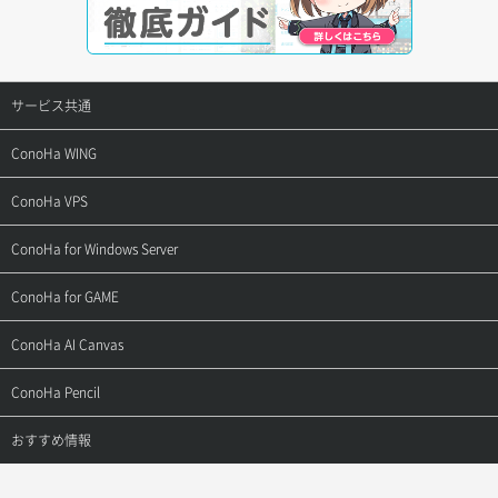
サービス共通
サポートトップ
ConoHa WING
ご契約・お支払い
サポートトップ
ConoHa VPS
よくある質問
ご利用ガイド
サポートトップ
ConoHa for Windows Server
用語集
ConoHa WINGの始め方
ご利用ガイド
サポートトップ
ConoHa for GAME
お問い合わせ
お乗り換えガイド
よくある質問
ご利用ガイド
サポートトップ
ConoHa AI Canvas
よくある質問
APIドキュメントVPS2.0
よくある質問
ご利用ガイド
サポートトップ
ConoHa Pencil
APIドキュメントVPS3.0
APIドキュメントVPS2.0
よくある質問
ご利用ガイド
サポートトップ
おすすめ情報
APIドキュメントVPS3.0
よくある質問
ご利用ガイド
ワプ活