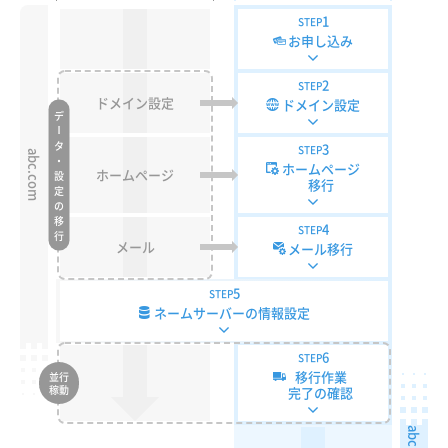
1
STEP
お申し込み
2
STEP
ドメイン設定
ドメイン設定
デ
ー
タ・設定の移行
3
STEP
abc.com
ホームページ
ホームページ
移行
4
STEP
メール
メール移行
5
STEP
ネームサーバーの情報設定
6
STEP
移行作業
並行
稼動
完了の確認