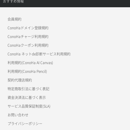
サポートトップ
おすすめ情報
APIドキュメントVPS3.0
よくある質問
ご利用ガイド
ワプ活
会員規約
よくある質問
マイクラゼミ
ConoHaドメイン登録規約
美雲このは徹底ガイド
ConoHaチャージ利用規約
ConoHaクーポン利用規約
ConoHa ネットde診断サービス利用規約
利用規約(ConoHa AI Canvas)
利用規約(ConoHa Pencil)
契約代理店規約
特定商取引法に基づく表記
資金決済法に基づく表示
サービス品質保証制度(SLA)
お問い合わせ
プライバシーポリシー