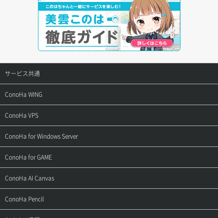
サービス共通
サポートトップ
ConoHa WING
ご契約・お支払い
サポートトップ
ConoHa VPS
よくある質問
ご利用ガイド
サポートトップ
ConoHa for Windows Server
用語集
ConoHa WINGの始め方
ご利用ガイド
サポートトップ
ConoHa for GAME
お問い合わせ
お乗り換えガイド
よくある質問
ご利用ガイド
サポートトップ
ConoHa AI Canvas
よくある質問
APIドキュメントVPS2.0
よくある質問
ご利用ガイド
サポートトップ
ConoHa Pencil
APIドキュメントVPS3.0
APIドキュメントVPS2.0
よくある質問
ご利用ガイド