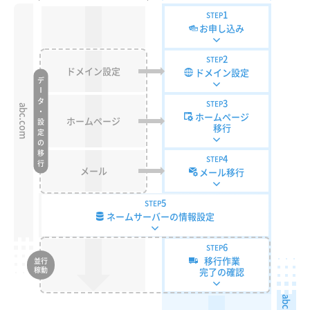
1
STEP
お申し込み
2
STEP
ドメイン設定
ドメイン設定
デ
ー
タ・設定の移行
3
STEP
abc.com
ホームページ
ホームページ
移行
4
STEP
メール
メール移行
5
STEP
ネームサーバーの情報設定
6
STEP
移行作業
並行
稼動
完了の確認