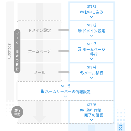
1
STEP
お申し込み
2
STEP
ドメイン設定
ドメイン設定
デ
ー
タ・設定の移行
3
STEP
abc.com
ホームページ
ホームページ
移行
4
STEP
メール
メール移行
5
STEP
ネームサーバーの情報設定
6
STEP
移行作業
並行
稼動
完了の確認