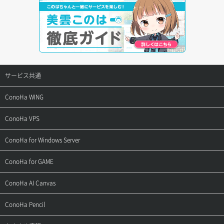
サービス共通
サポートトップ
ConoHa WING
ご契約・お支払い
サポートトップ
ConoHa VPS
よくある質問
ご利用ガイド
サポートトップ
ConoHa for Windows Server
用語集
ConoHa WINGの始め方
ご利用ガイド
サポートトップ
ConoHa for GAME
お問い合わせ
お乗り換えガイド
よくある質問
ご利用ガイド
サポートトップ
ConoHa AI Canvas
よくある質問
APIドキュメントVPS2.0
よくある質問
ご利用ガイド
サポートトップ
ConoHa Pencil
APIドキュメントVPS3.0
APIドキュメントVPS2.0
よくある質問
ご利用ガイド