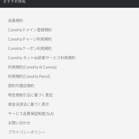
サポートトップ
おすすめ情報
APIドキュメントVPS3.0
よくある質問
ご利用ガイド
ワプ活
会員規約
よくある質問
マイクラゼミ
ConoHaドメイン登録規約
美雲このは徹底ガイド
ConoHaチャージ利用規約
ConoHaクーポン利用規約
ConoHa ネットde診断サービス利用規約
利用規約(ConoHa AI Canvas)
利用規約(ConoHa Pencil)
契約代理店規約
特定商取引法に基づく表記
資金決済法に基づく表示
サービス品質保証制度(SLA)
お問い合わせ
プライバシーポリシー